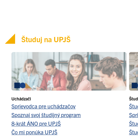
Študuj na UPJŠ
Uchádzači
Štud
Sprievodca pre uchádzačov
Štu
Spoznaj svoj študijný program
Spr
8-krát ÁNO pre UPJŠ
Štu
Čo mi ponúka UPJŠ
Štu