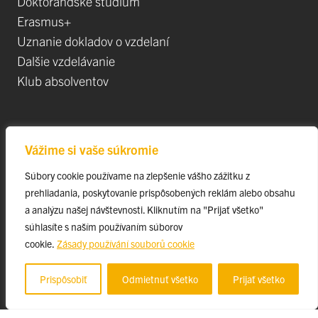
Doktorandské štúdium
Erasmus+
Uznanie dokladov o vzdelaní
Dalšie vzdelávanie
Klub absolventov
Veda
Vážime si vaše súkromie
Postdoktorandské pozíce
Súbory cookie používame na zlepšenie vášho zážitku z
Projekty
prehliadania, poskytovanie prispôsobených reklám alebo obsahu
Špičkové tímy
a analýzu našej návštevnosti. Kliknutím na "Prijať všetko"
TIP-UPJŠ
súhlasíte s naším používaním súborov
cookie.
Zásady používání souborů cookie
Vedecké parky
Evidencia publikačnej činnosti
Prispôsobiť
Odmietnuť všetko
Prijať všetko
Habilitačné a vymenúvacie konania