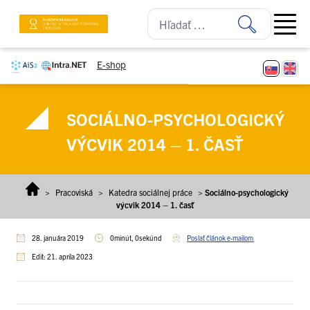
Prejsť na obsah
Open ma
E-shop
SOCIÁLNO-PSYCHOLOGICKÝ
VÝCVIK 2014 – 1. ČASŤ
>
Pracoviská
>
Katedra sociálnej práce
>
Sociálno-psychologický
výcvik 2014 – 1. časť
28. januára 2019
0minút, 0sekúnd
Poslať článok e-mailom
Edit: 21. apríla 2023