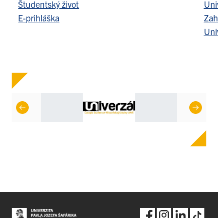
Študentský život
Uni
E-prihláška
Zah
Uni