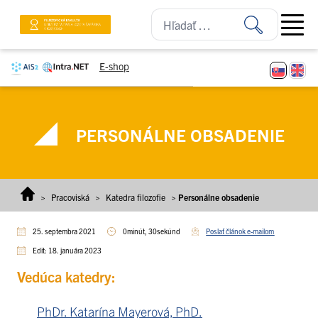
Prejsť na obsah
Open ma
E-shop
PERSONÁLNE OBSADENIE
>
Pracoviská
>
Katedra filozofie
>
Personálne obsadenie
25. septembra 2021
0minút, 30sekúnd
Poslať článok e-mailom
Edit: 18. januára 2023
Vedúca katedry:
PhDr. Katarína Mayerová, PhD.