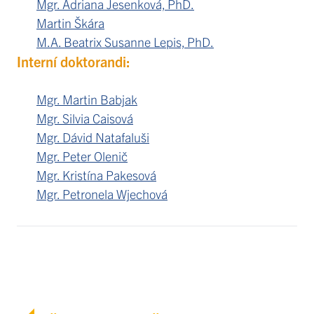
Mgr. Adriana Jesenková, PhD.
Martin Škára
M.A. Beatrix Susanne Lepis, PhD.
Interní doktorandi:
Mgr. Martin Babjak
Mgr. Silvia Caisová
Mgr. Dávid Natafaluši
Mgr. Peter Olenič
Mgr. Kristína Pakesová
Mgr. Petronela Wjechová