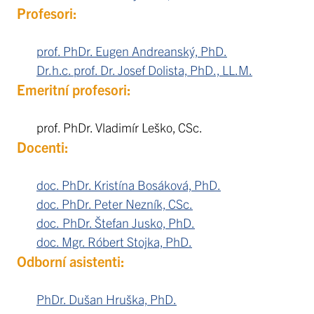
Profesori:
prof. PhDr. Eugen Andreanský, PhD.
Dr.h.c. prof. Dr. Josef Dolista, PhD., LL.M.
Emeritní profesori:
prof. PhDr. Vladimír Leško, CSc.
Docenti:
doc. PhDr. Kristína Bosáková, PhD.
doc. PhDr. Peter Nezník, CSc.
doc.
PhDr. Štefan Jusko, PhD.
doc
. Mgr. Róbert Stojka, PhD.
Odborní asistenti:
PhDr. Dušan Hruška, PhD.