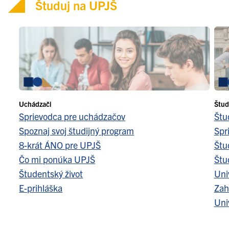
Študuj na UPJŠ
Uchádzači
Štud
Sprievodca pre uchádzačov
Štu
Spoznaj svoj študijný program
Spr
8-krát ÁNO pre UPJŠ
Štu
Čo mi ponúka UPJŠ
Štu
Študentský život
Uni
E-prihláška
Zah
Uni