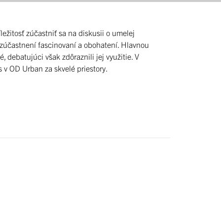
ležitosť zúčastniť sa na diskusii o umelej
i zúčastnení fascinovaní a obohatení. Hlavnou
 debatujúci však zdôraznili jej využitie. V
 v OD Urban za skvelé priestory.