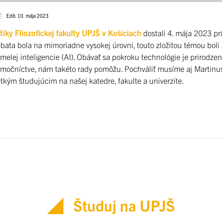
Edit: 10. mája 2023
tiky Filozofickej fakulty UPJŠ v Košiciach
dostali 4. mája 2023 prí
Debata bola na mimoriadne vysokej úrovni, touto zložitou témou bol
lej inteligencie (AI). Obávať sa pokroku technológie je prirodzené,
lmočníctve, nám takéto rady pomôžu. Pochváliť musíme aj Martinus
ým študujúcim na našej katedre, fakulte a univerzite.
Študuj na UPJŠ