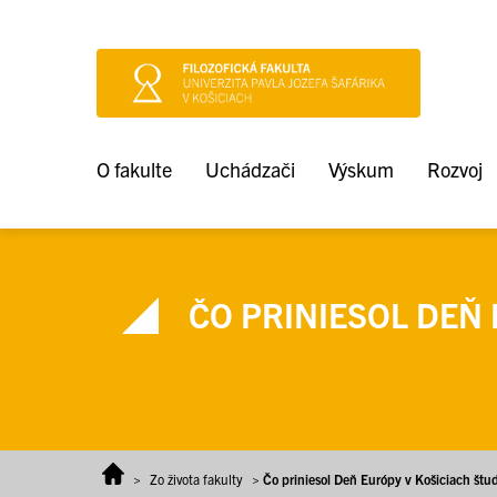
Prejsť na obsah
O fakulte
Uchádzači
Výskum
Rozvoj
ČO PRINIESOL DEŇ 
>
Zo života fakulty
>
Čo priniesol Deň Európy v Košiciach š