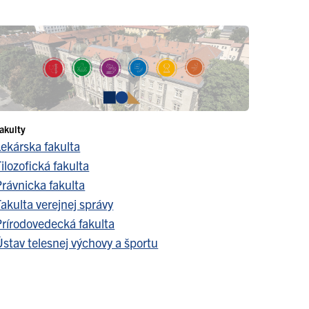
akulty
Lekárska fakulta
ilozofická fakulta
Právnicka fakulta
akulta verejnej správy
Prírodovedecká fakulta
stav telesnej výchovy a športu