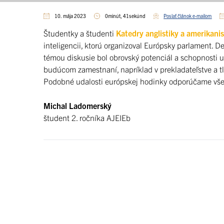
10. mája 2023
0minút, 41sekúnd
Poslať článok e-mailom
Študentky a študenti
Katedry anglistiky a amerikanis
inteligencii, ktorú organizoval Európsky parlament. 
témou diskusie bol obrovský potenciál a schopnosti ume
budúcom zamestnaní, napríklad v prekladateľstve a t
Podobné udalosti európskej hodinky odporúčame všetk
Michal Ladomerský
študent 2. ročníka AJEIEb