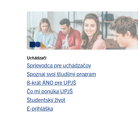
Uchádzači
Sprievodca pre uchádzačov
Spoznaj svoj študijný program
8-krát ÁNO pre UPJŠ
Čo mi ponúka UPJŠ
Študentský život
E-prihláška