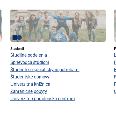
Študenti
F
Študijné oddelenia
Sprievodca štúdiom
F
Študenti so špecifickými potrebami
Študentské domovy
F
Univerzitná knižnica
Zahraničné pobyty
Ú
Univerzitné poradenské centrum