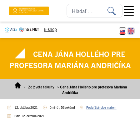
Prejsť na obsah
Open ma
E-shop
CENA JÁNA HOLLÉHO PRE
PROFESORA MARIÁNA ANDRIČÍKA
>
Zo života fakulty
>
Cena Jána Hollého pre profesora Mariána
Andričíka
12. októbra 2021
0minút, 53sekúnd
Poslať článok e-mailom
Edit: 12. októbra 2021