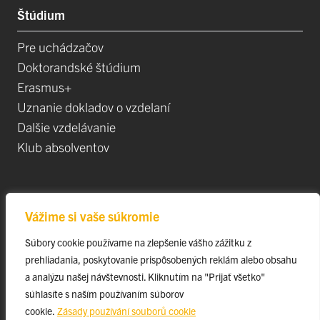
Štúdium
Pre uchádzačov
Doktorandské štúdium
Erasmus+
Uznanie dokladov o vzdelaní
Dalšie vzdelávanie
Klub absolventov
Veda
Vážime si vaše súkromie
Postdoktorandské pozíce
Súbory cookie používame na zlepšenie vášho zážitku z
Projekty
prehliadania, poskytovanie prispôsobených reklám alebo obsahu
Špičkové tímy
a analýzu našej návštevnosti. Kliknutím na "Prijať všetko"
TIP-UPJŠ
súhlasíte s naším používaním súborov
cookie.
Zásady používání souborů cookie
Vedecké parky