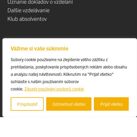
Uznanie dokladov o vzdelaní
Dalšie vzdelávanie
Klub absolventov
Veda
Vážime si vaše súkromie
Postdoktorandské pozíce
Súbory cookie používame na zlepšenie vášho zážitku z
Projekty
prehliadania, poskytovanie prispôsobených reklám alebo obsahu
Špičkové tímy
a analýzu našej návštevnosti. Kliknutím na "Prijať všetko"
TIP-UPJŠ
súhlasíte s naším používaním súborov
cookie.
Zásady používání souborů cookie
Vedecké parky
Evidencia publikačnej činnosti
Prispôsobiť
Odmietnuť všetko
Prijať všetko
Habilitačné a vymenúvacie konania