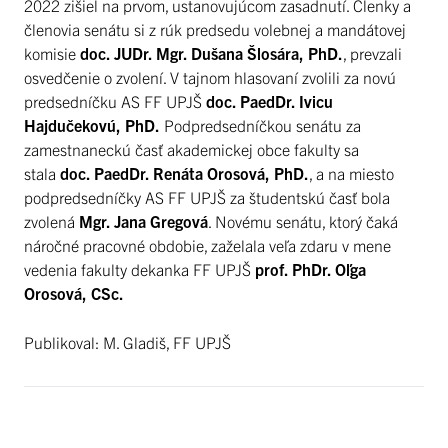
2022 zišiel na prvom, ustanovujúcom zasadnutí. Členky a
členovia senátu si z rúk predsedu volebnej a mandátovej
komisie
doc. JUDr. Mgr. Dušana Šlosára, PhD.
, prevzali
osvedčenie o zvolení. V tajnom hlasovaní zvolili za novú
predsedníčku AS FF UPJŠ
doc. PaedDr. Ivicu
Hajdučekovú, PhD.
Podpredsedníčkou senátu za
zamestnaneckú časť akademickej obce fakulty sa
stala
doc. PaedDr. Renáta Orosová, PhD.
, a na miesto
podpredsedníčky AS FF UPJŠ za študentskú časť bola
zvolená
Mgr. Jana Gregová
. Novému senátu, ktorý čaká
náročné pracovné obdobie, zaželala veľa zdaru v mene
vedenia fakulty dekanka FF UPJŠ
prof. PhDr. Oľga
Orosová, CSc.
Publikoval: M. Gladiš, FF UPJŠ