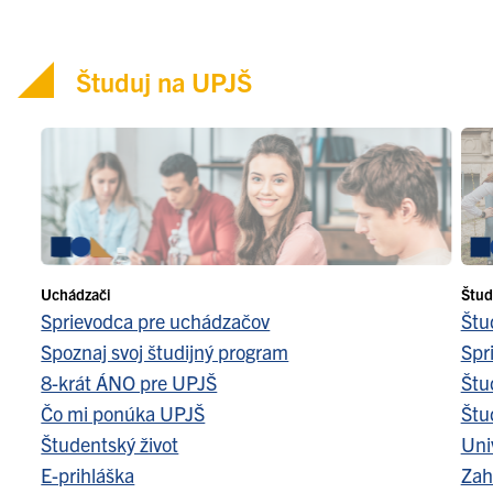
Študuj na UPJŠ
Uchádzači
Štud
Sprievodca pre uchádzačov
Štu
Spoznaj svoj študijný program
Spr
8-krát ÁNO pre UPJŠ
Štu
Čo mi ponúka UPJŠ
Štu
Študentský život
Uni
E-prihláška
Zah