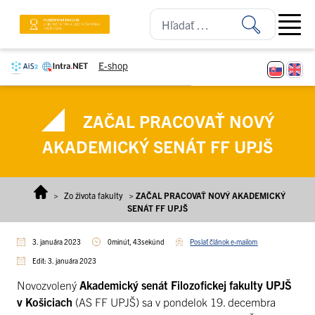
Prejsť na obsah
Open ma
E-shop
ZAČAL PRACOVAŤ NOVÝ
AKADEMICKÝ SENÁT FF UPJŠ
>
Zo života fakulty
>
ZAČAL PRACOVAŤ NOVÝ AKADEMICKÝ
SENÁT FF UPJŠ
3. januára 2023
0minút, 43sekúnd
Poslať článok e-mailom
Edit: 3. januára 2023
Novozvolený
Akademický senát Filozofickej fakulty UPJŠ
v Košiciach
(AS FF UPJŠ) sa v pondelok 19. decembra