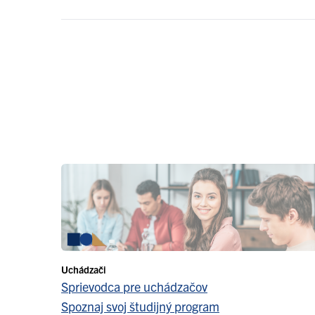
Uchádzači
Sprievodca pre uchádzačov
Spoznaj svoj študijný program