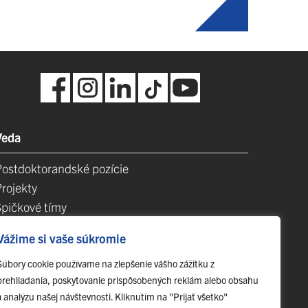
Veda
Postdoktorandské pozície
Projekty
Špičkové tímy
TIP-UPJŠ
Vážime si vaše súkromie
Vedecké parky
videncia publikačnej činnosti
Súbory cookie používame na zlepšenie vášho zážitku z
prehliadania, poskytovanie prispôsobených reklám alebo obsahu
Habilitačné a vymenúvacie konania
a analýzu našej návštevnosti. Kliknutím na "Prijať všetko"