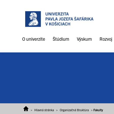
Prejsť na obsah
O univerzite
Štúdium
Výskum
Rozvoj
>
Hlavná stránka
>
Organizačná štruktúra
>
Fakulty