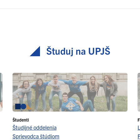
Študuj na UPJŠ
Študenti
F
Študijné oddelenia
Sprievodca štúdiom
F