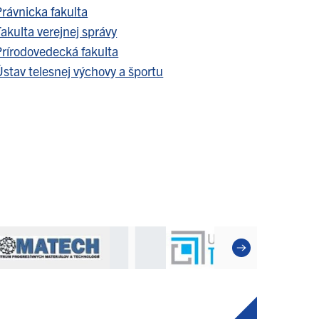
Právnicka fakulta
akulta verejnej správy
Prírodovedecká fakulta
stav telesnej výchovy a športu