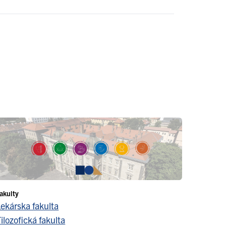
akulty
Lekárska fakulta
ilozofická fakulta