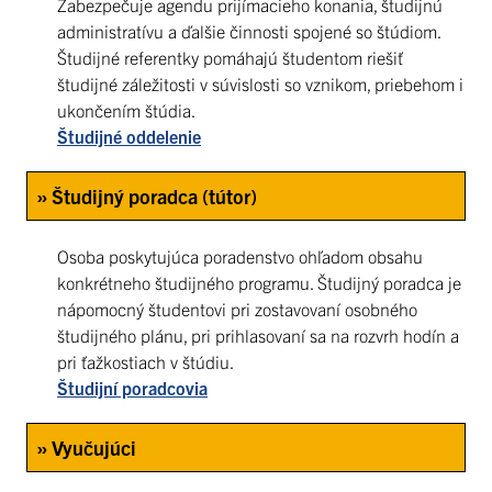
Zabezpečuje agendu prijímacieho konania, študijnú
administratívu a ďalšie činnosti spojené so štúdiom.
Študijné referentky pomáhajú študentom riešiť
študijné záležitosti v súvislosti so vznikom, priebehom i
ukončením štúdia.
Študijné oddelenie
» Študijný poradca (tútor)
Osoba poskytujúca poradenstvo ohľadom obsahu
konkrétneho študijného programu. Študijný poradca je
nápomocný študentovi pri zostavovaní osobného
študijného plánu, pri prihlasovaní sa na rozvrh hodín a
pri ťažkostiach v štúdiu.
Študijní poradcovia
» Vyučujúci