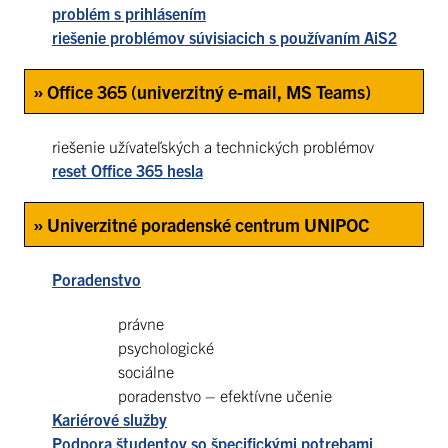
problém s prihlásením
riešenie problémov súvisiacich s používaním AiS2
» Office 365 (univerzitný e-mail, MS Teams)
riešenie užívateľských a technických problémov
reset Office 365 hesla
» Univerzitné poradenské centrum UNIPOC
Poradenstvo
právne
psychologické
sociálne
poradenstvo – efektívne učenie
Kariérové služby
Podpora študentov so špecifickými potrebami