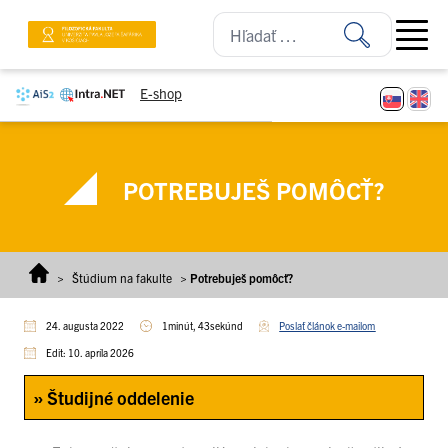
Prejsť na obsah
Open ma
E-shop
POTREBUJEŠ POMÔCŤ?
>
Štúdium na fakulte
>
Potrebuješ pomôcť?
24. augusta 2022
1minút, 43sekúnd
Poslať článok e-mailom
Edit: 10. apríla 2026
» Študijné oddelenie