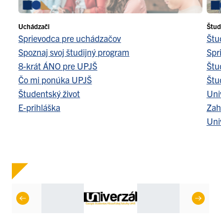
Uchádzači
Štud
Sprievodca pre uchádzačov
Štu
Spoznaj svoj študijný program
Spr
8-krát ÁNO pre UPJŠ
Štu
Čo mi ponúka UPJŠ
Štu
Študentský život
Uni
E-prihláška
Zah
Uni