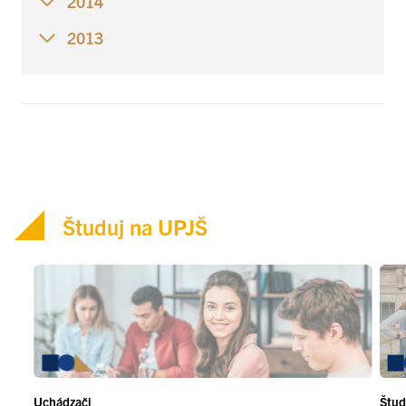
2014
2013
Študuj na UPJŠ
Uchádzači
Štud