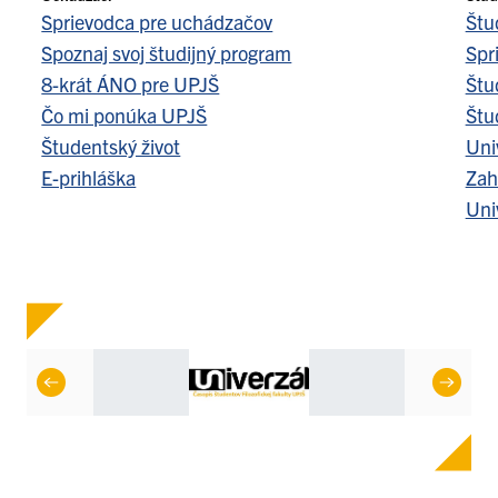
Sprievodca pre uchádzačov
Štu
Spoznaj svoj študijný program
Spr
8-krát ÁNO pre UPJŠ
Štu
Čo mi ponúka UPJŠ
Štu
Študentský život
Uni
E-prihláška
Zah
Uni