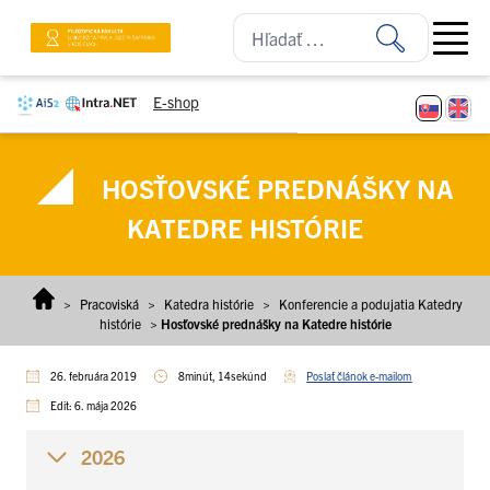
Prejsť na obsah
Open ma
E-shop
HOSŤOVSKÉ PREDNÁŠKY NA
KATEDRE HISTÓRIE
>
Pracoviská
>
Katedra histórie
>
Konferencie a podujatia Katedry
histórie
>
Hosťovské prednášky na Katedre histórie
26. februára 2019
8minút, 14sekúnd
Poslať článok e-mailom
Edit: 6. mája 2026
2026