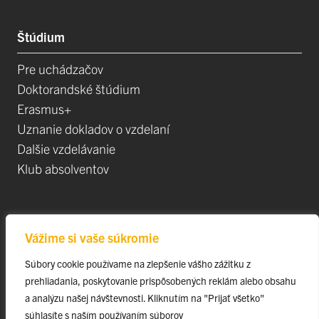
Štúdium
Pre uchádzačov
Doktorandské štúdium
Erasmus+
Uznanie dokladov o vzdelaní
Dalšie vzdelávanie
Klub absolventov
Veda
Vážime si vaše súkromie
Postdoktorandské pozíce
Súbory cookie používame na zlepšenie vášho zážitku z
Projekty
prehliadania, poskytovanie prispôsobených reklám alebo obsahu
Špičkové tímy
a analýzu našej návštevnosti. Kliknutím na "Prijať všetko"
TIP-UPJŠ
súhlasíte s naším používaním súborov