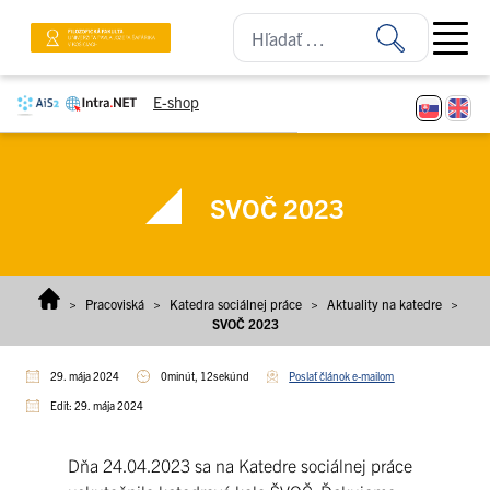
Prejsť na obsah
Open ma
E-shop
SVOČ 2023
>
Pracoviská
>
Katedra sociálnej práce
>
Aktuality na katedre
>
SVOČ 2023
29. mája 2024
0minút, 12sekúnd
Poslať článok e-mailom
Edit: 29. mája 2024
Dňa 24.04.2023 sa na Katedre sociálnej práce