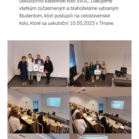
uskutočnilo katedrové kolo ŠVOČ. Ďakujeme
všetkým zúčastneným a blahoželáme vybraným
študentom, ktorí postúpili na celoslovenské
kolo, ktoré sa uskutoční 10.05.2023 v Trnave.