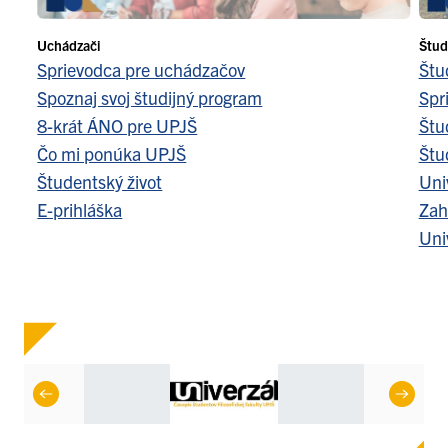
Uchádzači
Štud
Sprievodca pre uchádzačov
Štu
Spoznaj svoj študijný program
Spr
8-krát ÁNO pre UPJŠ
Štu
Čo mi ponúka UPJŠ
Štu
Študentský život
Uni
E-prihláška
Zah
Uni