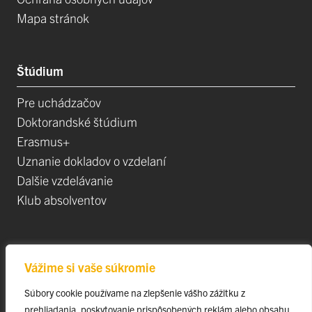
Mapa stránok
Štúdium
Pre uchádzačov
Doktorandské štúdium
Erasmus+
Uznanie dokladov o vzdelaní
Dalšie vzdelávanie
Klub absolventov
Veda
Vážime si vaše súkromie
Postdoktorandské pozíce
Súbory cookie používame na zlepšenie vášho zážitku z
Projekty
prehliadania, poskytovanie prispôsobených reklám alebo obsahu