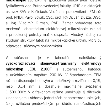
fyzikálnych vied Prírodovedeckej fakulty UPJŠ a niektorých
ústavov SAV v Košiciach. Vedúcimi pracovníkmi LEM sú:
prof. RNDr. Pavol Sovák, CSc., prof. RNDr. Ján Dusza, DrSc.
a Ing. Vladimír Girman, PhD. Zámer vybudovať toto
moderné Laboratórium elektrónovej mikroskopie vznikol
z prirodzenej potreby mať k dispozícii vhodný nástroj na
štúdium štruktúry látok na mikroskopickej úrovni, ktorý by
odpovedal súčasným požiadavkám.
V súčasnosti je v laboratóriu nainštalovaný
vysokorozlišovací skenovací-transmisný elektrónový
mikroskop JEOL 2100F
s autoemisnou katódou
a urýchľovacím napätím 200 kV. V štandardnom TEM
režime disponuje bodovým a mriežkovým rozlíšením 0,19,
resp. 0,14 nm a dosahuje maximálne zväčšenie
1 500 000x. V difrakčnom režime umožňuje aj difrakciu
z nanoobjemu rádovo v jednotkách nanometrov kubických,
čo je užitočné predovšetkým pri štúdiu nanočasticových