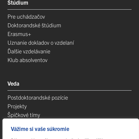
Štúdium
Pre uchádzačov
Doktorandské štúdium
Erasmus+
Uznanie dokladov o vzdelaní
Ďalšie vzdelávanie
Klub absolventov
Veda
Postdoktorandské pozície
Projekty
Špičkové tímy
TIP-UPJŠ
Vážime si vaše súkromie
Vedecké parky