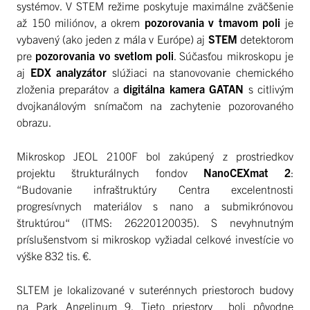
systémov. V STEM režime poskytuje maximálne zväčšenie
až 150 miliónov, a okrem
pozorovania v tmavom poli
je
vybavený (ako jeden z mála v Európe) aj
STEM
detektorom
pre
pozorovania vo svetlom poli
. Súčasťou mikroskopu je
aj
EDX analyzátor
slúžiaci na stanovovanie chemického
zloženia preparátov a
digitálna kamera GATAN
s citlivým
dvojkanálovým snímačom na zachytenie pozorovaného
obrazu.
Mikroskop JEOL 2100F bol zakúpený z prostriedkov
projektu štrukturálnych fondov
NanoCEXmat 2
:
“Budovanie infraštruktúry Centra excelentnosti
progresívnych materiálov s nano a submikrónovou
štruktúrou“ (ITMS: 26220120035). S nevyhnutným
príslušenstvom si mikroskop vyžiadal celkové investície vo
výške 832 tis. €.
SLTEM je lokalizované v suterénnych priestoroch budovy
na Park Angelinum 9. Tieto priestory boli pôvodne