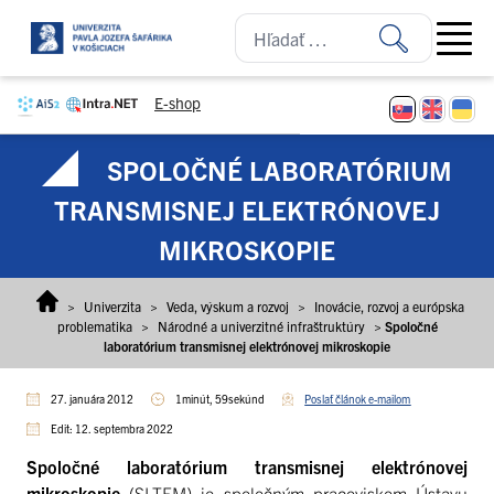
Prejsť na obsah
Open ma
E-shop
SPOLOČNÉ LABORATÓRIUM
TRANSMISNEJ ELEKTRÓNOVEJ
MIKROSKOPIE
>
Univerzita
>
Veda, výskum a rozvoj
>
Inovácie, rozvoj a európska
problematika
>
Národné a univerzitné infraštruktúry
>
Spoločné
laboratórium transmisnej elektrónovej mikroskopie
27. januára 2012
1minút, 59sekúnd
Poslať článok e-mailom
Edit: 12. septembra 2022
Spoločné laboratórium transmisnej elektrónovej
mikroskopie
(SLTEM) je spoločným pracoviskom Ústavu