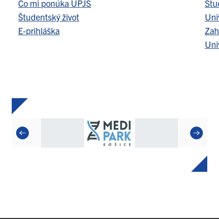
Čo mi ponúka UPJŠ
Štu
Študentský život
Uni
E-prihláška
Zah
Uni