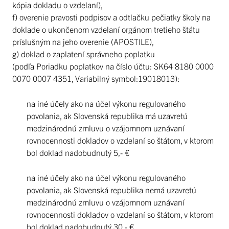
kópia dokladu o vzdelaní),
f) overenie pravosti podpisov a odtlačku pečiatky školy na
doklade o ukončenom vzdelaní orgánom tretieho štátu
príslušným na jeho overenie (APOSTILE),
g) doklad o zaplatení správneho poplatku
(podľa Poriadku poplatkov na číslo účtu: SK64 8180 0000
0070 0007 4351, Variabilný symbol:19018013):
na iné účely ako na účel výkonu regulovaného
povolania, ak Slovenská republika má uzavretú
medzinárodnú zmluvu o vzájomnom uznávaní
rovnocennosti dokladov o vzdelaní so štátom, v ktorom
bol doklad nadobudnutý 5,- €
na iné účely ako na účel výkonu regulovaného
povolania, ak Slovenská republika nemá uzavretú
medzinárodnú zmluvu o vzájomnom uznávaní
rovnocennosti dokladov o vzdelaní so štátom, v ktorom
bol doklad nadobudnutý 30,- €