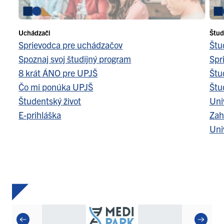
Uchádzači
Štud
Sprievodca pre uchádzačov
Štu
Spoznaj svoj študijný program
Spr
8 krát ÁNO pre UPJŠ
Štu
Čo mi ponúka UPJŠ
Štu
Študentský život
Uni
E-prihláška
Zah
Uni