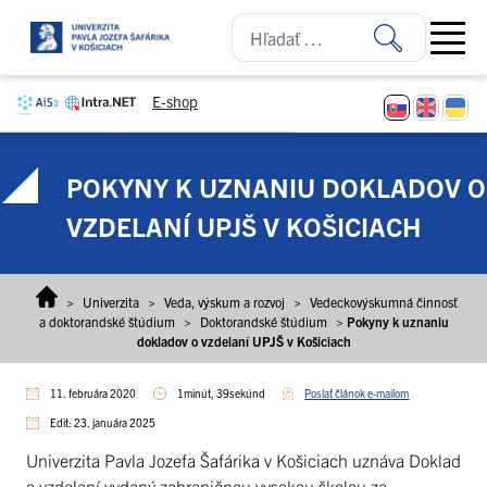
Prejsť na obsah
Open ma
E-shop
POKYNY K UZNANIU DOKLADOV O
VZDELANÍ UPJŠ V KOŠICIACH
>
Univerzita
>
Veda, výskum a rozvoj
>
Vedeckovýskumná činnosť
a doktorandské štúdium
>
Doktorandské štúdium
>
Pokyny k uznaniu
dokladov o vzdelaní UPJŠ v Košiciach
11. februára 2020
1minút, 39sekúnd
Poslať článok e-mailom
Edit: 23. januára 2025
Univerzita Pavla Jozefa Šafárika v Košiciach uznáva Doklad
o vzdelaní vydaný zahraničnou vysokou školou za