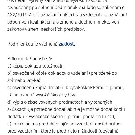
rovnocenný po splnení podmienok v súlade so zákonom č.
422/2015 Z.z. o uznávaní dokladov o vzdelaní a o uznávaní
odborných kvalifikácií a o zmene a doplnení niektorých
zákonov v znení neskorších predpisov.
Podmienkou je vyplnená
žiadosť
.
Prílohou k žiadosti sú:
a) kópia dokladu totožnosti,
b) osvedčené kópie dokladov o vzdelaní (preložené do
štátneho jazyka),
c) osvedčená kópia dodatku k vysokoškolskému diplomu,
ak ho uznaná vysoká škola vydáva,
d) výpis o absolvovaných predmetoch a vykonaných
skúškach (je potrebné dodať, ak nie je možné dodať kópiu
dodatku k vysokoškolského diplomu, podľa bodu c) ),
e) informácia o predchádzajúcom vzdelaní dosiahnutom
pred vzdelaním, ktoré je predmetom žiadosti (obyčajná