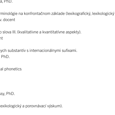
vá, PhD.
minológie na konfrontačnom základe (lexikografický, lexikologick
v. docent
lova III. (kvalitatívne a kvantitatívne aspekty).
nt
ch substantív s internacionálnymi sufixami.
, PhD.
ual phonetics
ssy, PhD.
lexikologický a porovnávací výskum).