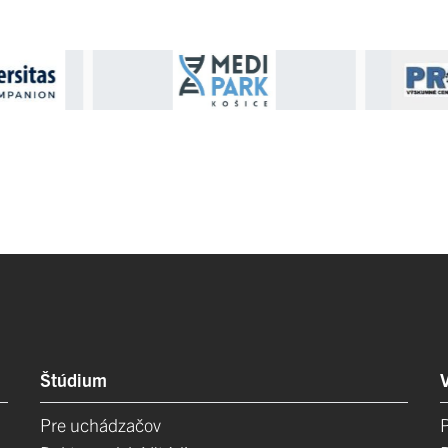
Štúdium
Pre uchádzačov