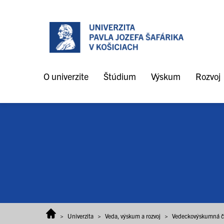
Prejsť na obsah
O univerzite
Štúdium
Výskum
Rozvoj
>
Univerzita
>
Veda, výskum a rozvoj
>
Vedeckovýskumná či