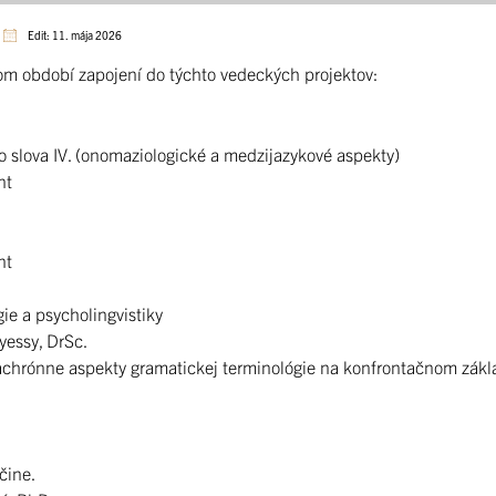
Edit: 11. mája 2026
m období zapojení do týchto vedeckých projektov:
o slova IV. (onomaziologické a medzijazykové aspekty)
nt
nt
ie a psycholingvistiky
yessy, DrSc.
ónne aspekty gramatickej terminológie na konfrontačnom základe 
čine.