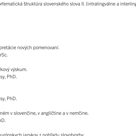
tická štruktúra slovenského slova II. (intralingválne a interlingv
rpretácie nových pomenovaní.
rSc.
ykový výskum.
ssy, PhD.
ssy, PhD.
ném v slovenčine, v angličtine a v nemčine.
hD.
urópskych jazykov z pohľadu slovotvorby.