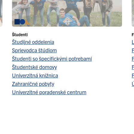
Študenti
F
Študijné oddelenia
Sprievodca štúdiom
F
Študenti so špecifickými potrebami
Študentské domovy
F
Univerzitná knižnica
Zahraničné pobyty
Ú
Univerzitné poradenské centrum