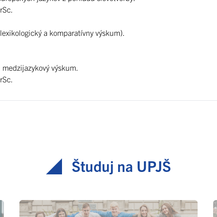
rSc.
 lexikologický a komparatívny výskum).
 – medzijazykový výskum.
rSc.
Študuj na UPJŠ