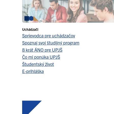
Uchádzači
Sprievodca pre uchádzačov
Spoznaj svoj študijný program
8 krát ÁNO pre UPJŠ
Čo mi ponúka UPJŠ
Študentský život
E-prihláška