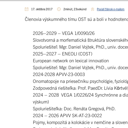
17. októbra 2017
2minút, 23sekúnd
Poslať článok e-mailom
Členovia výskumného tímu OST sú a boli v hodnoteno
2026–2029 – VEGA 1/0090/26
Slovotvorná a morfematická štruktúra slovenskéh
Spoluriešiteľ: Mgr. Daniel Vojtek, PhD., univ. doce
2025–2027 – ENEOLI (COST)
European network on lexical innovation
Spoluriešiteľ: Mgr. Daniel Vojtek, PhD., univ. doce
2024-2028 APVV-23-0003
Onomatopoje na priesečníku psychológie, fyziológ
Zodpovedná riešiteľka: Prof. PaedDr. Lívia Körtvél
2024 – 2028 VEGA 1/0226/24 Synchrónne a diachr
výskum)
Spoluriešiteľka: Doc. Renáta Gregová, PhD.
2024 – 2026 APVV SK-AT-23-0022
Pojmy, kompozitá a kolokácie v nemčine a sloven