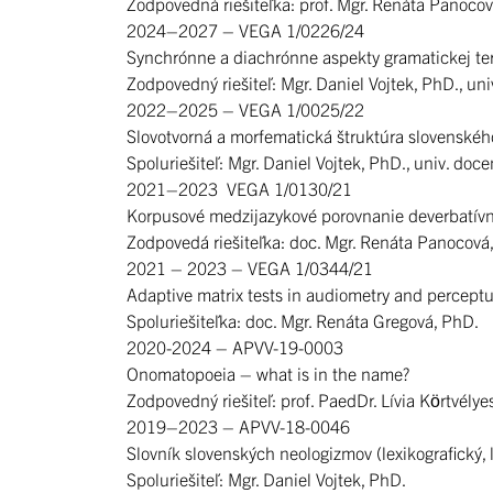
Zodpovedná riešiteľka: prof. Mgr. Renáta Panoco
2024–2027 – VEGA 1/0226/24
Synchrónne a diachrónne aspekty gramatickej ter
Zodpovedný riešiteľ: Mgr. Daniel Vojtek, PhD., uni
2022–2025 – VEGA 1/0025/22
Slovotvorná a morfematická štruktúra slovenského s
Spoluriešiteľ: Mgr. Daniel Vojtek, PhD., univ. doce
2021–2023 VEGA 1/0130/21
Korpusové medzijazykové porovnanie deverbatívny
Zodpovedá riešiteľka: doc. Mgr. Renáta Panocová
2021 – 2023 – VEGA 1/0344/21
Adaptive matrix tests in audiometry and percept
Spoluriešiteľka: doc. Mgr. Renáta Gregová, PhD.
2020-2024 – APVV-19-0003
Onomatopoeia – what is in the name?
Zodpovedný riešiteľ: prof. PaedDr. Lívia Körtvélye
2019–2023 – APVV-18-0046
Slovník slovenských neologizmov (lexikografický, 
Spoluriešiteľ: Mgr. Daniel Vojtek, PhD.