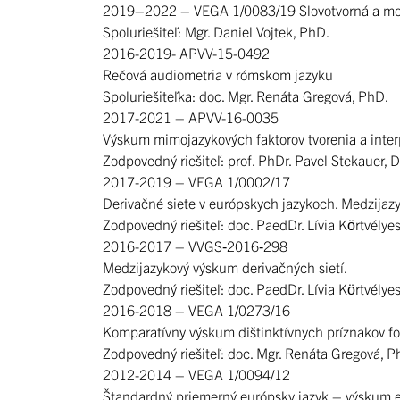
2019–2022 – VEGA 1/0083/19 Slovotvorná a morfema
Spoluriešiteľ: Mgr. Daniel Vojtek, PhD.
2016-2019- APVV-15-0492
Rečová audiometria v rómskom jazyku
Spoluriešiteľka: doc. Mgr. Renáta Gregová, PhD.
2017-2021 – APVV-16-0035
Výskum mimojazykových faktorov tvorenia a inte
Zodpovedný riešiteľ: prof. PhDr. Pavel Stekauer, D
2017-2019 – VEGA 1/0002/17
Derivačné siete v európskych jazykoch. Medzijaz
Zodpovedný riešiteľ: doc. PaedDr. Lívia Körtvélye
2016-2017 – VVGS‐2016‐298
Medzijazykový výskum derivačných sietí.
Zodpovedný riešiteľ: doc. PaedDr. Lívia Körtvélye
2016-2018 – VEGA 1/0273/16
Komparatívny výskum dištinktívnych príznakov fo
Zodpovedný riešiteľ: doc. Mgr. Renáta Gregová, P
2012-2014 – VEGA 1/0094/12
Štandardný priemerný európsky jazyk – výskum e