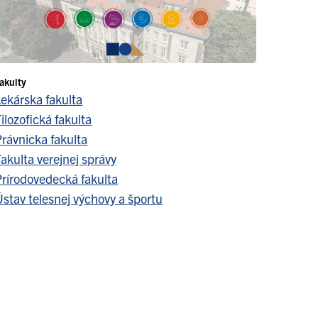
akulty
Lekárska fakulta
ilozofická fakulta
Právnicka fakulta
akulta verejnej správy
Prírodovedecká fakulta
stav telesnej výchovy a športu