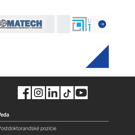
Veda
Postdoktorandské pozície