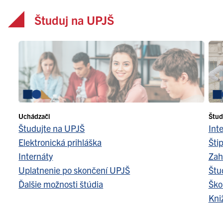
Študuj na UPJŠ
Uchádzači
Štud
Študujte na UPJŠ
Int
Elektronická prihláška
Šti
Internáty
Zah
Uplatnenie po skončení UPJŠ
Štu
Ďalšie možnosti štúdia
Ško
Kni