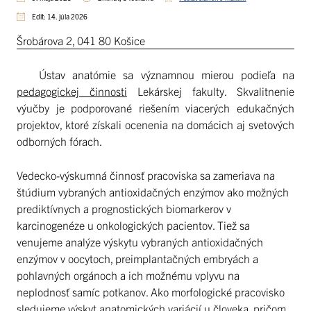
Edit: 14. júla 2026
Šrobárova 2, 041 80 Košice
Ústav anatómie sa významnou mierou podieľa na
pedagogickej činnosti
Lekárskej fakulty. Skvalitnenie
výučby je podporované riešením viacerých edukačných
projektov, ktoré získali ocenenia na domácich aj svetových
odborných fórach.
Vedecko-výskumná činnosť pracoviska sa zameriava na
štúdium vybraných antioxidačných enzýmov ako možných
prediktívnych a prognostických biomarkerov v
karcinogenéze u onkologických pacientov. Tiež sa
venujeme analýze výskytu vybraných antioxidačných
enzýmov v oocytoch, preimplantačných embryách a
pohlavných orgánoch a ich možnému vplyvu na
neplodnosť samíc potkanov. Ako morfologické pracovisko
sledujeme výskyt anatomických variácií u človeka, pričom