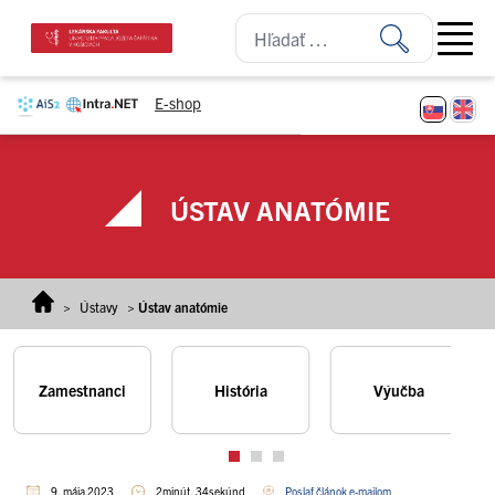
Prejsť na obsah
Open ma
E-shop
ÚSTAV ANATÓMIE
>
Ústavy
>
Ústav anatómie
Zamestnanci
História
Výučba
9. mája 2023
2minút, 34sekúnd
Poslať článok e-mailom