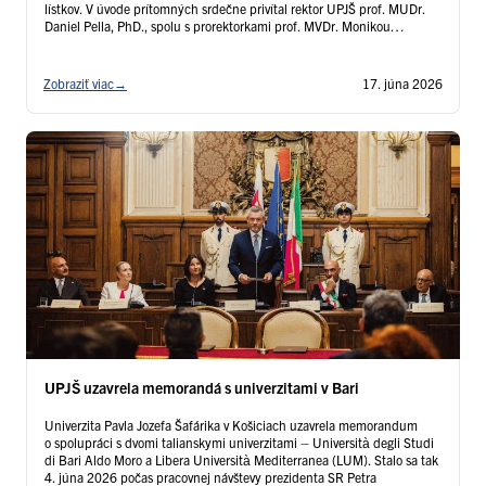
lístkov. V úvode prítomných srdečne privítal rektor UPJŠ prof. MUDr.
Daniel Pella, PhD., spolu s prorektorkami prof. MVDr. Monikou
Halánovou, PhD.; prof. RNDr. Renátou Oriňakovou, PhD.; Dr. …
Čítať
ďalej
Zobraziť viac
→
17. júna 2026
UPJŠ uzavrela memorandá s univerzitami v Bari
Univerzita Pavla Jozefa Šafárika v Košiciach uzavrela memorandum
o spolupráci s dvomi talianskymi univerzitami – Università degli Studi
di Bari Aldo Moro a Libera Università Mediterranea (LUM). Stalo sa tak
4. júna 2026 počas pracovnej návštevy prezidenta SR Petra