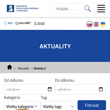
Prejsť na obsah
Open ma
E-shop
AKTUALITY
>
Aktuality
>
Stránka 2
Od dátumu:
Do dátumu:
Kategória
Tag:
Filtrovať