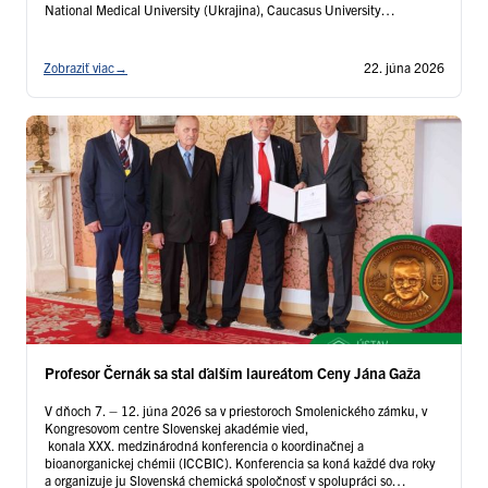
National Medical University (Ukrajina), Caucasus University
(Gruzínsko), Georgian American University (Gruzínsko), Federal
University of Pará (Brazília), Bukhara State University (Uzbekistan), …
Čítať ďalej
Zobraziť viac
→
22. júna 2026
Profesor Černák sa stal ďalším laureátom Ceny Jána Gaža
V dňoch 7. – 12. júna 2026 sa v priestoroch Smolenického zámku, v
Kongresovom centre Slovenskej akadémie vied,
konala XXX. medzinárodná konferencia o koordinačnej a
bioanorganickej chémii (ICCBIC). Konferencia sa koná každé dva roky
a organizuje ju Slovenská chemická spoločnosť v spolupráci so