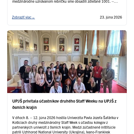
medzinárodne uznávanom rebríčku sme obsadili zdieľané 1001. –
1200. miesto spolu s Technickou univerzitou v Košiciach, čím sme sa
zaradili do najlepšej šestice …
Čítať ďalej
Zobraziť viac
→
23. júna 2026
UPJŠ privítala účastníkov druhého Staff Weeku na UPJŠ z
ôsmich krajín
V dňoch 8. – 12. júna 2026 hostila Univerzita Pavla Jozefa Šafárika v
Košiciach druhý medzinárodný Staff Week s účasťou kolegov z
partnerských univerzít z ôsmich krajín. Medzi zúčastnené inštitúcie
patrili Uzhhorod National University (Ukrajina), Ivano-Frankivsk