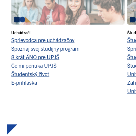
Uchádzači
Štud
Sprievodca pre uchádzačov
Štu
Spoznaj svoj študijný program
Spr
8 krát ÁNO pre UPJŠ
Štu
Čo mi ponúka UPJŠ
Štu
Študentský život
Uni
E-prihláška
Zah
Uni