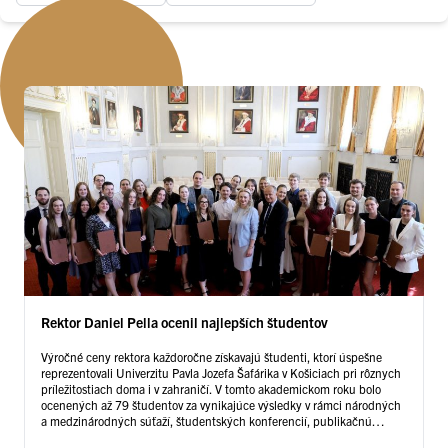
Rektor Daniel Pella ocenil najlepších študentov
Výročné ceny rektora každoročne získavajú študenti, ktorí úspešne
reprezentovali Univerzitu Pavla Jozefa Šafárika v Košiciach pri rôznych
príležitostiach doma i v zahraničí. V tomto akademickom roku bolo
ocenených až 79 študentov za vynikajúce výsledky v rámci národných
a medzinárodných súťaží, študentských konferencií, publikačnú
činnosť, aktívne členstvo v študentských organizáciách a spolkoch,