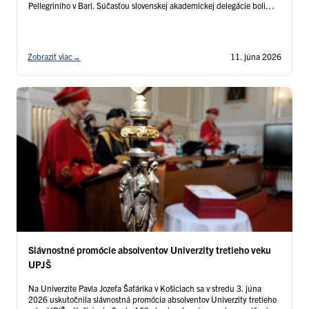
Pellegriniho v Bari. Súčasťou slovenskej akademickej delegácie boli
Technická univerzita v Košiciach, Žilinská univerzita v Žiline, Univerzita
Pavla Jozefa Šafárika …
Čítať ďalej
Zobraziť viac
→
11. júna 2026
Slávnostné promócie absolventov Univerzity tretieho veku
UPJŠ
Na Univerzite Pavla Jozefa Šafárika v Košiciach sa v stredu 3. júna
2026 uskutočnila slávnostná promócia absolventov Univerzity tretieho