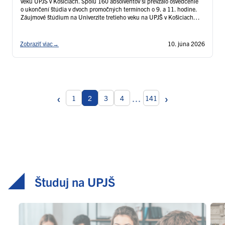
veku UPJŠ v Košiciach. Spolu 160 absolventov si prevzalo osvedčenie
o ukončení štúdia v dvoch promočných termínoch o 9. a 11. hodine.
Záujmové štúdium na Univerzite tretieho veku na UPJŠ v Košiciach
úspešne ukončilo v študijnom programe: digitálne technológie v
každodennom živote 30 …
Čítať ďalej
Zobraziť viac
→
10. júna 2026
‹
›
...
1
2
3
4
141
Študuj na UPJŠ