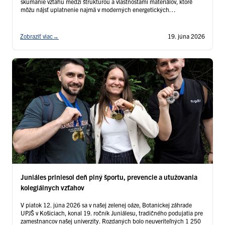
skúmanie vzťahu medzi štruktúrou a vlastnosťami materiálov, ktoré
môžu nájsť uplatnenie najmä v moderných energetických
technológiách, skladovaní energie, batériách či vodíkových
technológiách
Zobraziť viac
→
19. júna 2026
Juniáles priniesol deň plný športu, prevencie a utužovania
kolegiálnych vzťahov
V piatok 12. júna 2026 sa v našej zelenej oáze, Botanickej záhrade
UPJŠ v Košiciach, konal 19. ročník Juniálesu, tradičného podujatia pre
zamestnancov našej univerzity. Rozdaných bolo neuveriteľných 1 250