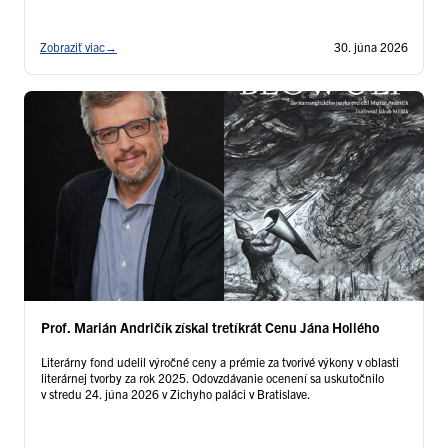
aktívnu propagáciu univerzity a jej fakúlt, dobrovoľnícku
a popularizačnú …
Čítať ďalej
Zobraziť viac
→
30. júna 2026
Prof. Marián Andričík získal tretíkrát Cenu Jána Hollého
Literárny fond udelil výročné ceny a prémie za tvorivé výkony v oblasti
literárnej tvorby za rok 2025. Odovzdávanie ocenení sa uskutočnilo
v stredu 24. júna 2026 v Zichyho paláci v Bratislave.