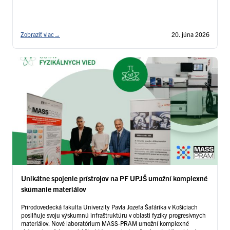
Slovenskou technickou univerzitou v Bratislave. Tento ročník
konferencie ICCBIC niesol názov „Koordinačná a bioanorganická
chémia po prvej štvrtine …
Čítať ďalej
Zobraziť viac
→
20. júna 2026
Unikátne spojenie prístrojov na PF UPJŠ umožní komplexné
skúmanie materiálov
Prírodovedecká fakulta Univerzity Pavla Jozefa Šafárika v Košiciach
posilňuje svoju výskumnú infraštruktúru v oblasti fyziky progresívnych
materiálov. Nové laboratórium MASS-PRAM umožní komplexné