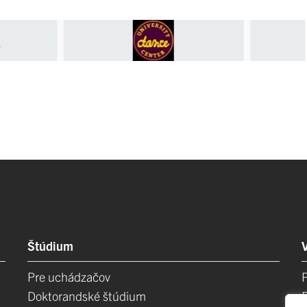
Štúdium
Pre uchádzačov
Doktorandské štúdium