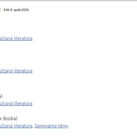
Edit: 8. apríla 2026
čaná literatúra
čaná literatúra
a)
čaná literatúra
k štúdia)
čaná literatúra,
Seminárne témy