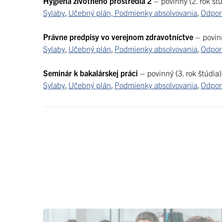
Hygiena životného prostredia 2
– povinný (2. rok štú
Sylaby
,
Učebný plán, Podmienky absolvovania
,
Odporú
Právne predpisy vo verejnom zdravotníctve
– povinn
Sylaby
,
Učebný plán
,
Podmienky absolvovania
,
Odporú
Seminár k bakalárskej práci
– povinný (3. rok štúdia)
Sylaby
,
Učebný plán
,
Podmienky absolvovania
,
Odporú