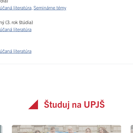
dia)
čaná literatúra,
Seminárne témy
ý (3. rok štúdia)
čaná literatúra
čaná literatúra
Študuj na UPJŠ