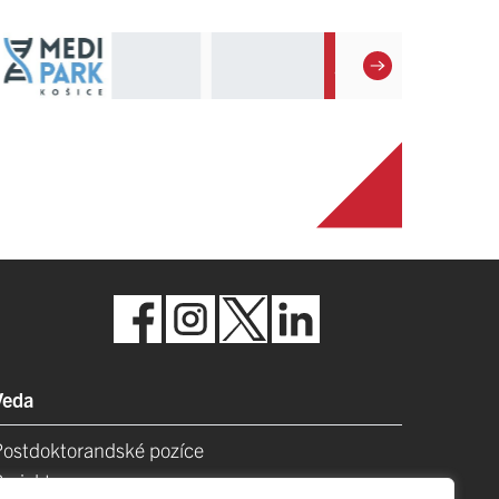
Veda
Postdoktorandské pozíce
Projekty