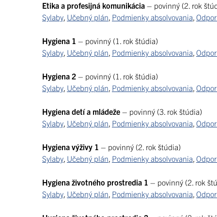
Etika a profesijná komunikácia
– povinný (2. rok štúd
Sylaby
,
Učebný plán
,
Podmienky absolvovania
,
Odporú
Hygiena 1
– povinný (1. rok štúdia)
Sylaby
,
Učebný plán
,
Podmienky absolvovania
,
Odporú
Hygiena 2
– povinný (1. rok štúdia)
Sylaby
,
Učebný plán
,
Podmienky absolvovania
,
Odporú
Hygiena detí a mládeže
– povinný (3. rok štúdia)
Sylaby
,
Učebný plán
,
Podmienky absolvovania
,
Odporú
Hygiena výživy 1
– povinný (2. rok štúdia)
Sylaby
,
Učebný plán
,
Podmienky absolvovania
,
Odporú
Hygiena životného prostredia 1
– povinný (2. rok štú
Sylaby
,
Učebný plán
,
Podmienky absolvovania
,
Odporú