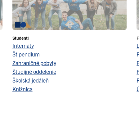
Študenti
F
Internáty
Štipendium
F
Zahraničné pobyty
Študijné oddelenie
F
Školská jedáleň
Knižnica
Ú