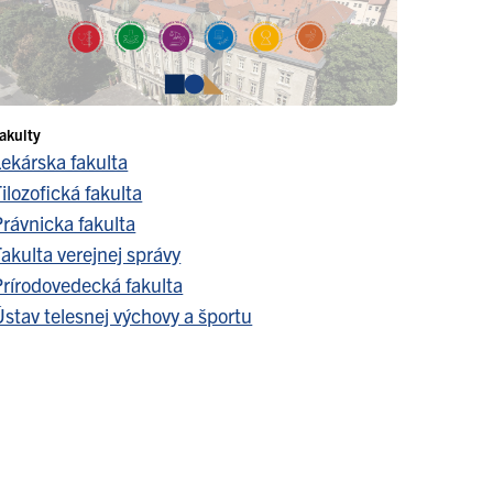
akulty
Lekárska fakulta
ilozofická fakulta
Právnicka fakulta
akulta verejnej správy
Prírodovedecká fakulta
stav telesnej výchovy a športu