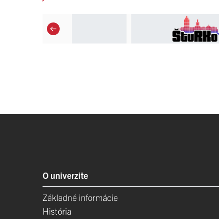
O univerzite
Základné informácie
História