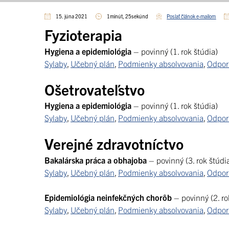
15. júna 2021
1minút, 25sekúnd
Poslať článok e-mailom
Fyzioterapia
Hygiena a epidemiológia
– povinný (1. rok štúdia)
Sylaby
,
Učebný plán
,
Podmienky absolvovania
,
Odporú
Ošetrovateľstvo
Hygiena a epidemiológia
– povinný (1. rok štúdia)
Sylaby
,
Učebný plán
,
Podmienky absolvovania
,
Odporú
Verejné zdravotníctvo
Bakalárska práca a obhajoba
– povinný (3. rok štúdi
Sylaby
,
Učebný plán
,
Podmienky absolvovania
,
Odporú
Epidemiológia neinfekčných chorôb
– povinný (2. ro
Sylaby
,
Učebný plán
,
Podmienky absolvovania
,
Odporú